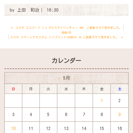
by
上田 和治
16:30
«
スズキ エスクード 2.4 クロスアドベンチャー 4WD ご納車させて頂きました。
main
»
スズキ スペーシアカスタム ハイブリッド(HYBRID) XS ご納車させて頂きました。
カレンダー
5月
«
»
日
月
火
水
木
金
土
1
2
3
4
5
6
7
8
9
10
11
12
13
14
15
16