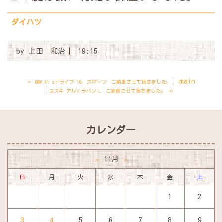
ダイハツ
by
上田 和治
19:15
«
main
BMW X1 sドライブ 18i スポーツ ご納車させて頂きました。
»
スズキ アルトラパン L ご納車させて頂きました。
カレンダー
11月
«
»
日
月
火
水
木
金
土
1
2
3
4
5
6
7
8
9