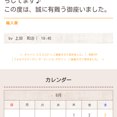
ちしてます♪
この度は、誠に有難う御座いました。
輸入車
by
上田 和治
19:45
«
main
ダイハツ ミラココア X ご納車させて頂きました。
»
フォルクスワーゲン ザ・ビートル デザイン ご納車させて頂きました。
カレンダー
8月
«
»
日
月
火
水
木
金
土
1
2
3