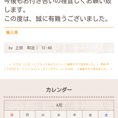
今後もお付き合いの程宜しくお願い致
します。
この度は、誠に有難うございました。
輸入車
by
上田 和治
12:40
«
main
スズキ ソリオ 1.2 ブラック＆ホワイトII ご納車させて頂きました。
»
メルセデス・ベンツ CLAシューティングブレーク CLA180 ご納車させて頂きました。
カレンダー
4月
«
»
日
月
火
水
木
金
土